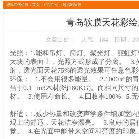
您现在的位置：
首页
>
产品中心
>
超清彩绘膜
青岛软膜天花彩绘
文章出处：
人气：
184
日期：201
光照：1.能和吊灯、筒灯、聚光灯、霓虹灯
大块的表面上，光照方式形成了分离。 3.
射，透光面天花75%的透光效果可任意色
环保： 1.不会用很多能量。 2.1000㎡
当于0.1 m3木材(约180KG)。而相同尺寸
材。 3.使用寿命长。 4.回收率100% 5
舒适：1.减少热量和改变声学条件增加室内
观上的舒适，天花洁净漂亮。 3.良好的
觉。 4.在光面中能带来空间和亮度的印象