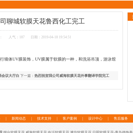
司聊城软膜天花鲁西化工完工
：
人气：
187
日期：2019-04-18 19:54:51
，进行墙体UV膜装饰，UV膜属于软膜的一种，和洗浴吊顶，游泳馆
局会议大厅白
下一篇：
热烈祝贺我公司威海软膜天花外事翻译学院完工
心
|
新闻动态
|
技术支持
|
客户案例
|
设计中心
|
售后服务
花
,烟台软膜天花,威海软膜天花,临沂软膜天花,潍坊软膜天花,日照软膜天花-青岛德饰美软膜拉蓬技术有