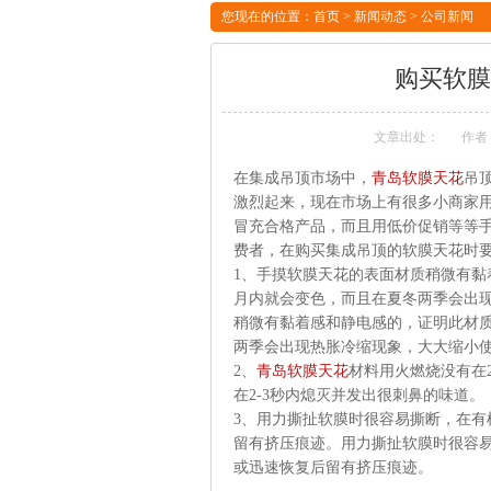
您现在的位置：
首页
>
新闻动态
>
公司新闻
购买软膜
文章出处：
作者
在集成吊顶市场中，
青岛软膜天花
吊
激烈起来，现在市场上有很多小商家
冒充合格产品，而且用低价促销等等
费者，在购买集成吊顶的软膜天花时
1、手摸软膜天花的表面材质稍微有
月内就会变色，而且在夏冬两季会出
稍微有黏着感和静电感的，证明此材
两季会出现热胀冷缩现象，大大缩小
2、
青岛软膜天花
材料用火燃烧没有在
在2-3秒内熄灭并发出很刺鼻的味道。
3、用力撕扯软膜时很容易撕断，在有
留有挤压痕迹。用力撕扯软膜时很容易
或迅速恢复后留有挤压痕迹。