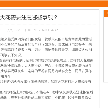
天花需要注意哪些事项？
：
人气：
232
日期：2015-11-28 11:47:42
顶越来越受到消费者们的欢迎，软膜天花的市场竞争因此而逐渐
用不合格的产品及其配套产品（如龙骨、集成吊顶电器等等）来
手段来骗取消费者上当。因此，德饰美软膜天花小编建议各位消
要阅读以下知识。
黏着感和静电感的，证明此材质比较容易吸灰尘，这样的天花在两
现热胀冷缩现象，大大缩小使用寿命。手摸软膜天花的表面材质
质比较容易吸灰尘，这样的天花在两月内就会变色，而且在夏冬
使用寿命
2-3秒内熄灭并发出很刺鼻的味道。软膜天花材料用火燃烧没有
框架的样品上用力按捺，不能在4-10秒中恢复原状或迅速恢复后
撕断，在有框架的样品上用力按捺，不能在4-10秒中恢复原状