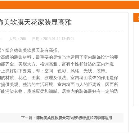
饰美软膜天花家装显高雅
：
人气：
266
日期：2016-01-12 13:45:24
呢？烟台德饰美软膜天花有高招。
少高级的装饰材料，最重要的是恰当地运用了室内装饰设计的要
功能齐全、美观大方、格调高雅，富有个性和舒适的室内环境
计上抓好以下要素，即：空间、色彩、风格、光线、装饰。
棚的材质、花色、图案、纹理及做法。室内墙面装饰的作用是保
时提供美观、整洁的生活环境。室内墙面与人的距离近，因而所
不能污染衣物，质感应柔和细腻。居室内的装饰最好有一定的透
下一篇：
德饰美柔性软膜天花A级B级特点和四季都适用