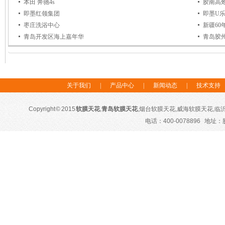
本田 奔驰4s
胶南高
即墨红领集团
即墨U乐
枣庄洗浴中心
新疆60
青岛开发区海上嘉年华
青岛胶
关于我们
|
产品中心
|
新闻动态
|
技术支持
Copyright © 2015
软膜天花
,
青岛软膜天花
,烟台软膜天花,威海软膜天花,临沂软膜
电话：400-0078896 地址